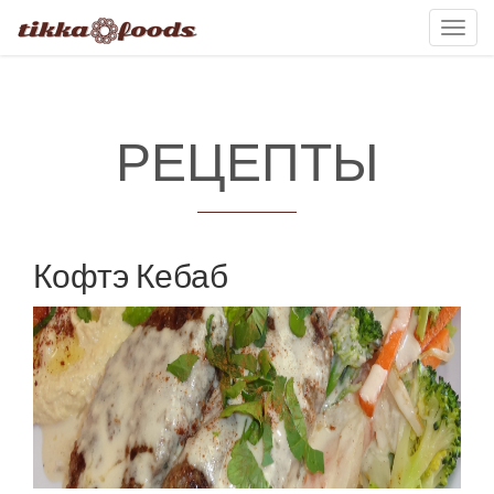
Toggl
navig
РЕЦЕПТЫ
Кофтэ Кебаб