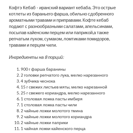
Кофтэ Кебаб - иранский вариант кебаба. Это острые
котлеты из бараньего фарша, обильно сдобренного
ароматными травами и приправами. Кофте кебаб
подают с разнообразными салатами, апельсинами,
посыпав кайенским перцем или паприкой,а также
репчатым луком, сумаком, ломтиками помидоров,
травами и перцем чили.
Ингредиенты на 8 порций:
900 г фарша баранины
2 головки репчатого лука, мелко нарезанного
4 зубчика чеснока
15 г свежих листьев мяты, мелко нарезанной
25 г свежего кориандра, мелко нарезанного
1 столовая ложка пасты имбиря
1 столовая ложка пасты чили
2 чайные ложки молотого тмина
2 чайные ложки молотого кориандра
2 чайные ложки паприки
1 чайная ложки кайенского перца