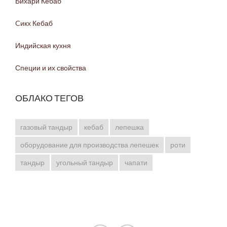
Бихари Кебаб
Cикх Кебаб
Индийская кухня
Специи и их свойства
ОБЛАКО ТЕГОВ
газовый тандыр
кебаб
лепешка
оборудование для производства лепешек
роти
тандыр
угольный тандыр
чапати